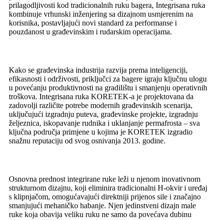
prilagodljivosti kod tradicionalnih ruku bagera, Integrisana ruka
kombinuje vrhunski inženjering sa dizajnom usmjerenim na
korisnika, postavljajući novi standard za performanse i
pouzdanost u građevinskim i rudarskim operacijama.
Kako se građevinska industrija razvija prema inteligenciji,
efikasnosti i održivosti, priključci za bagere igraju ključnu ulogu
u povećanju produktivnosti na gradilištu i smanjenju operativnih
troškova. Integrisana ruka KORETEK-a je projektovana da
zadovolji različite potrebe modernih građevinskih scenarija,
uključujući izgradnju puteva, građevinske projekte, izgradnju
željeznica, iskopavanje rudnika i uklanjanje permafrosta – sva
ključna područja primjene u kojima je KORETEK izgradio
snažnu reputaciju od svog osnivanja 2013. godine.
Osnovna prednost integrirane ruke leži u njenom inovativnom
strukturnom dizajnu, koji eliminira tradicionalni H-okvir i uređaj
s klipnjačom, omogućavajući direktniji prijenos sile i značajno
smanjujući mehaničko habanje. Njen jedinstveni dizajn male
ruke koja obavija veliku ruku ne samo da povećava dubinu