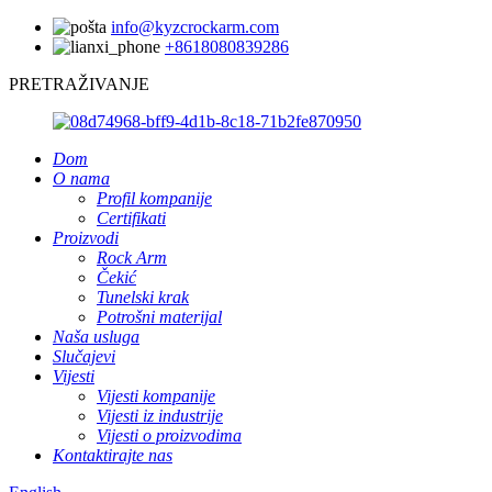
info@kyzcrockarm.com
+8618080839286
PRETRAŽIVANJE
Dom
O nama
Profil kompanije
Certifikati
Proizvodi
Rock Arm
Čekić
Tunelski krak
Potrošni materijal
Naša usluga
Slučajevi
Vijesti
Vijesti kompanije
Vijesti iz industrije
Vijesti o proizvodima
Kontaktirajte nas