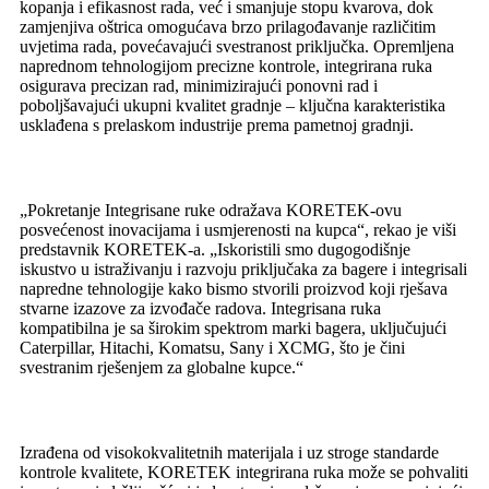
kopanja i efikasnost rada, već i smanjuje stopu kvarova, dok
zamjenjiva oštrica omogućava brzo prilagođavanje različitim
uvjetima rada, povećavajući svestranost priključka. Opremljena
naprednom tehnologijom precizne kontrole, integrirana ruka
osigurava precizan rad, minimizirajući ponovni rad i
poboljšavajući ukupni kvalitet gradnje – ključna karakteristika
usklađena s prelaskom industrije prema pametnoj gradnji.
„Pokretanje Integrisane ruke odražava KORETEK-ovu
posvećenost inovacijama i usmjerenosti na kupca“, rekao je viši
predstavnik KORETEK-a. „Iskoristili smo dugogodišnje
iskustvo u istraživanju i razvoju priključaka za bagere i integrisali
napredne tehnologije kako bismo stvorili proizvod koji rješava
stvarne izazove za izvođače radova. Integrisana ruka
kompatibilna je sa širokim spektrom marki bagera, uključujući
Caterpillar, Hitachi, Komatsu, Sany i XCMG, što je čini
svestranim rješenjem za globalne kupce.“
Izrađena od visokokvalitetnih materijala i uz stroge standarde
kontrole kvalitete, KORETEK integrirana ruka može se pohvaliti