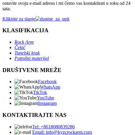
ostavite svoju e-mail adresu i mi ćemo vas kontaktirati u roku od 24
sata.
Kliknite za slanje
KLASIFIKACIJA
Rock Arm
Čekić
Tunelski krak
Potrošni materijal
DRUŠTVENE MREŽE
Facebook
WhatsApp
TikTok
YouTube
Instagram
KONTAKTIRAJTE NAS
Tel: +8618080839286
Email: info@kyzcrockarm.com