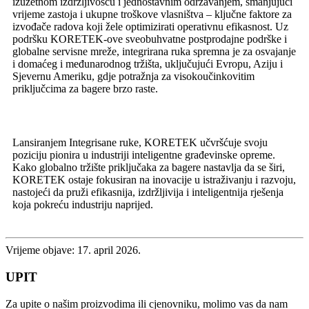
izuzetnom izdržljivošću i jednostavnim održavanjem, smanjujući
vrijeme zastoja i ukupne troškove vlasništva – ključne faktore za
izvođače radova koji žele optimizirati operativnu efikasnost. Uz
podršku KORETEK-ove sveobuhvatne postprodajne podrške i
globalne servisne mreže, integrirana ruka spremna je za osvajanje
i domaćeg i međunarodnog tržišta, uključujući Evropu, Aziju i
Sjevernu Ameriku, gdje potražnja za visokoučinkovitim
priključcima za bagere brzo raste.
Lansiranjem Integrisane ruke, KORETEK učvršćuje svoju
poziciju pionira u industriji inteligentne građevinske opreme.
Kako globalno tržište priključaka za bagere nastavlja da se širi,
KORETEK ostaje fokusiran na inovacije u istraživanju i razvoju,
nastojeći da pruži efikasnija, izdržljivija i inteligentnija rješenja
koja pokreću industriju naprijed.
Vrijeme objave: 17. april 2026.
UPIT
Za upite o našim proizvodima ili cjenovniku, molimo vas da nam