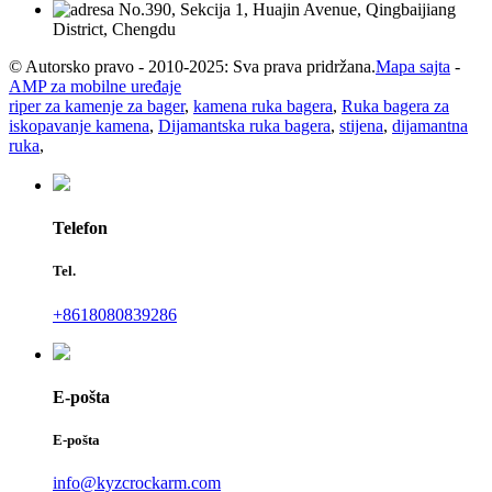
No.390, Sekcija 1, Huajin Avenue, Qingbaijiang
District, Chengdu
© Autorsko pravo - 2010-2025: Sva prava pridržana.
Mapa sajta
-
AMP za mobilne uređaje
riper za kamenje za bager
,
kamena ruka bagera
,
Ruka bagera za
iskopavanje kamena
,
Dijamantska ruka bagera
,
stijena
,
dijamantna
ruka
,
Telefon
Tel.
+8618080839286
E-pošta
E-pošta
info@kyzcrockarm.com