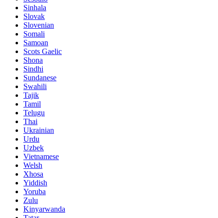
Sinhala
Slovak
Slovenian
Somali
Samoan
Scots Gaelic
Shona
Sindhi
Sundanese
Swahili
Tajik
Tamil
Telugu
Thai
Ukrainian
Urdu
Uzbek
Vietnamese
Welsh
Xhosa
Yiddish
Yoruba
Zulu
Kinyarwanda
Tatar