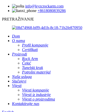
info@kyzcrockarm.com
+8618080839286
PRETRAŽIVANJE
Dom
O nama
Profil kompanije
Certifikati
Proizvodi
Rock Arm
Čekić
Tunelski krak
Potrošni materijal
Naša usluga
Slučajevi
Vijesti
Vijesti kompanije
Vijesti iz industrije
Vijesti o proizvodima
Kontaktirajte nas