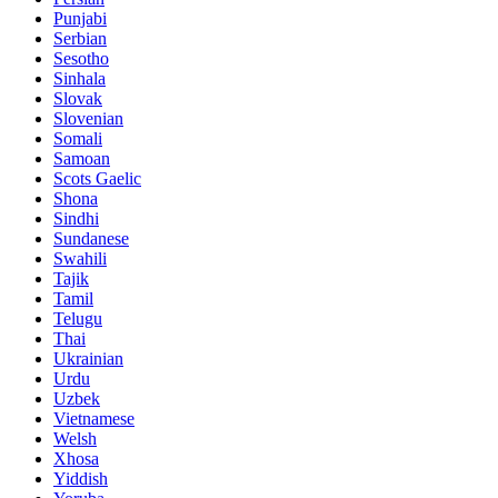
Punjabi
Serbian
Sesotho
Sinhala
Slovak
Slovenian
Somali
Samoan
Scots Gaelic
Shona
Sindhi
Sundanese
Swahili
Tajik
Tamil
Telugu
Thai
Ukrainian
Urdu
Uzbek
Vietnamese
Welsh
Xhosa
Yiddish