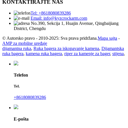
KONTAKTIRAJTE NAS
Tel: +8618080839286
Email: info@kyzcrockarm.com
No.390, Sekcija 1, Huajin Avenue, Qingbaijiang
District, Chengdu
© Autorsko pravo - 2010-2025: Sva prava pridržana.
Mapa sajta
-
AMP za mobilne uređaje
dijamantna ruka
,
Ruka bagera za iskopavanje kamena
,
Dijamantska
ruka bagera
,
kamena ruka bagera
,
riper za kamenje za bager
,
stijena
,
Telefon
Tel.
+8618080839286
E-pošta