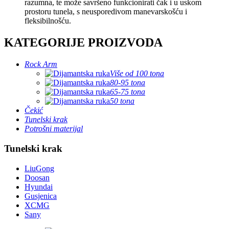
razumna, te može savršeno funkcionirati čak i u uskom
prostoru tunela, s neusporedivom manevarskošću i
fleksibilnošću.
KATEGORIJE PROIZVODA
Rock Arm
Više od 100 tona
80-95 tona
65-75 tona
50 tona
Čekić
Tunelski krak
Potrošni materijal
Tunelski krak
LiuGong
Doosan
Hyundai
Gusjenica
XCMG
Sany