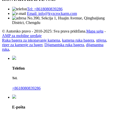
Tel: +8618080839286
Email: info@kyzcrockarm.com
No.390, Sekcija 1, Huajin Avenue, Qingbaijiang
District, Chengdu
© Autorsko pravo - 2010-2025: Sva prava pridržana.
Mapa sajta
-
AMP za mobilne uređaje
Ruka bagera za iskopavanje kamena
,
kamena ruka bagera
,
stijena
,
riper za kamenje za bager
,
Dijamantska ruka bagera
,
dijamantna
ruka
,
Telefon
Tel.
+8618080839286
E-pošta