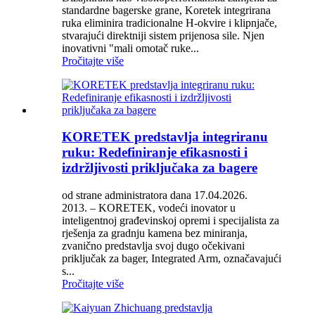
standardne bagerske grane, Koretek integrirana
ruka eliminira tradicionalne H-okvire i klipnjače,
stvarajući direktniji sistem prijenosa sile. Njen
inovativni "mali omotač ruke...
Pročitajte više
KORETEK predstavlja integriranu
ruku: Redefiniranje efikasnosti i
izdržljivosti priključaka za bagere
od strane administratora dana 17.04.2026.
2013. – KORETEK, vodeći inovator u
inteligentnoj građevinskoj opremi i specijalista za
rješenja za gradnju kamena bez miniranja,
zvanično predstavlja svoj dugo očekivani
priključak za bager, Integrated Arm, označavajući
s...
Pročitajte više