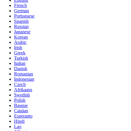
English
French
German
Portuguese
Spanish
Russian
Japanese
Korean
Arabic
Irish
Greek
Turkish
Italian
Danish
Romanian
Indonesian
Czech
Afrikaans
Swedish
Polish
Basque
Catalan
Esperanto
Hindi
Lao