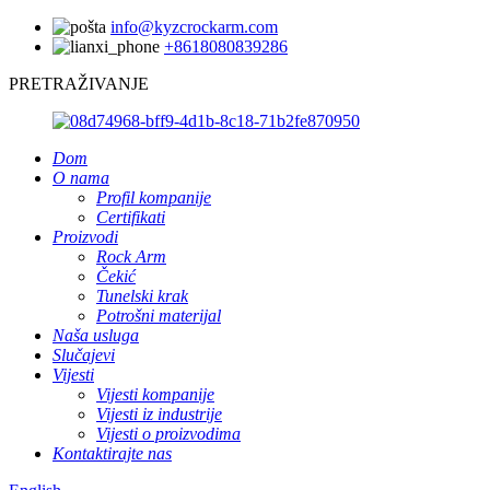
info@kyzcrockarm.com
+8618080839286
PRETRAŽIVANJE
Dom
O nama
Profil kompanije
Certifikati
Proizvodi
Rock Arm
Čekić
Tunelski krak
Potrošni materijal
Naša usluga
Slučajevi
Vijesti
Vijesti kompanije
Vijesti iz industrije
Vijesti o proizvodima
Kontaktirajte nas