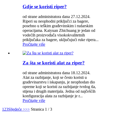
Gdje se koristi riper?
od strane administratora dana 27.12.2024.
Riperi su neophodni priključci za bagere,
posebno u teškim građevinskim i rudarskim
operacijama. Kaiyuan Zhichuang je jedan od
vodećih proizvođača visokokvalitetnih
priključaka za bagere, uključujući ruke ripera...
Pročitajte više
Za šta se koristi alat za riper?
od strane administratora dana 18.12.2024.
Alat za razbijanje, koji se često koristi u
građevinarstvu i iskapanju, je neophodan dio
opreme koji se koristi za razbijanje tvrdog tla,
stijena i drugih materijala. Jedna od najčešćih
konfiguracija alata za razbijanje je r...
Pročitajte više
1
2
3
Sljedeće >
>>
Stranica 1 / 3