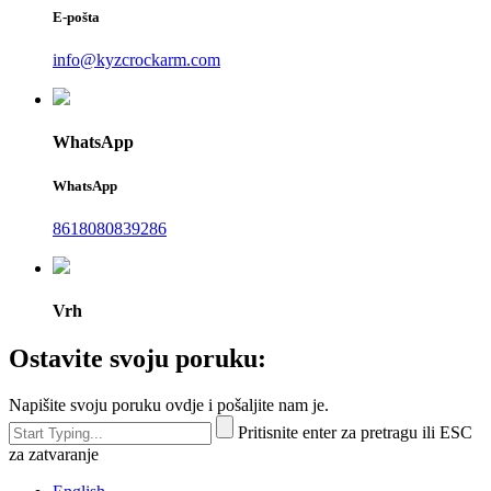
E-pošta
info@kyzcrockarm.com
WhatsApp
WhatsApp
8618080839286
Vrh
Ostavite svoju poruku:
Napišite svoju poruku ovdje i pošaljite nam je.
Pritisnite enter za pretragu ili ESC
za zatvaranje