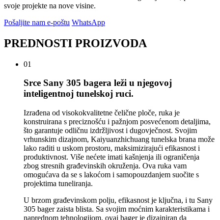
svoje projekte na nove visine.
Pošaljite nam e-poštu
WhatsApp
PREDNOSTI PROIZVODA
01
Srce Sany 305 bagera leži u njegovoj
inteligentnoj tunelskoj ruci.
Izrađena od visokokvalitetne čelične ploče, ruka je
konstruirana s preciznošću i pažnjom posvećenom detaljima,
što garantuje odličnu izdržljivost i dugovječnost. Svojim
vrhunskim dizajnom, Kaiyuanzhichuang tunelska brana može
lako raditi u uskom prostoru, maksimizirajući efikasnost i
produktivnost. Više nećete imati kašnjenja ili ograničenja
zbog stresnih građevinskih okruženja. Ova ruka vam
omogućava da se s lakoćom i samopouzdanjem suočite s
projektima tuneliranja.
U brzom građevinskom polju, efikasnost je ključna, i tu Sany
305 bager zaista blista. Sa svojim moćnim karakteristikama i
naprednom tehnologijom, ovaj bager je dizajniran da