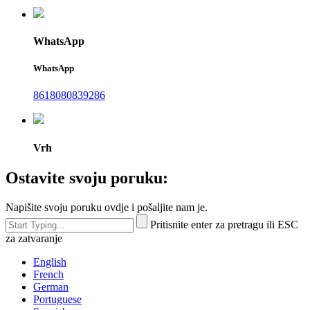
WhatsApp
WhatsApp
8618080839286
Vrh
Ostavite svoju poruku:
Napišite svoju poruku ovdje i pošaljite nam je.
Pritisnite enter za pretragu ili ESC
za zatvaranje
English
French
German
Portuguese