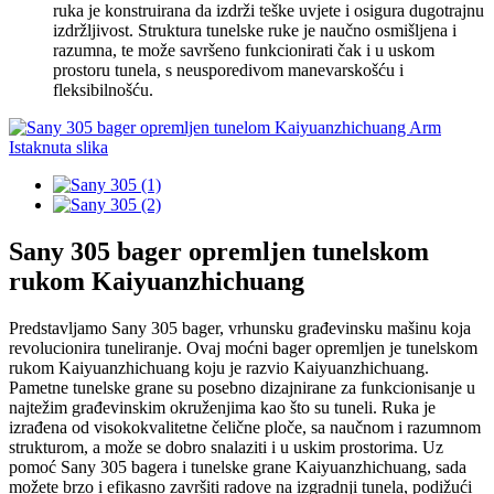
ruka je konstruirana da izdrži teške uvjete i osigura dugotrajnu
izdržljivost. Struktura tunelske ruke je naučno osmišljena i
razumna, te može savršeno funkcionirati čak i u uskom
prostoru tunela, s neusporedivom manevarskošću i
fleksibilnošću.
Sany 305 bager opremljen tunelskom
rukom Kaiyuanzhichuang
Predstavljamo Sany 305 bager, vrhunsku građevinsku mašinu koja
revolucionira tuneliranje. Ovaj moćni bager opremljen je tunelskom
rukom Kaiyuanzhichuang koju je razvio Kaiyuanzhichuang.
Pametne tunelske grane su posebno dizajnirane za funkcionisanje u
najtežim građevinskim okruženjima kao što su tuneli. Ruka je
izrađena od visokokvalitetne čelične ploče, sa naučnom i razumnom
strukturom, a može se dobro snalaziti i u uskim prostorima. Uz
pomoć Sany 305 bagera i tunelske grane Kaiyuanzhichuang, sada
možete brzo i efikasno završiti radove na izgradnji tunela, podižući