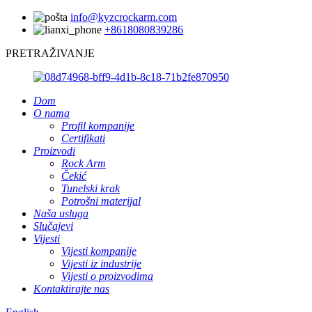
info@kyzcrockarm.com
+8618080839286
PRETRAŽIVANJE
Dom
O nama
Profil kompanije
Certifikati
Proizvodi
Rock Arm
Čekić
Tunelski krak
Potrošni materijal
Naša usluga
Slučajevi
Vijesti
Vijesti kompanije
Vijesti iz industrije
Vijesti o proizvodima
Kontaktirajte nas