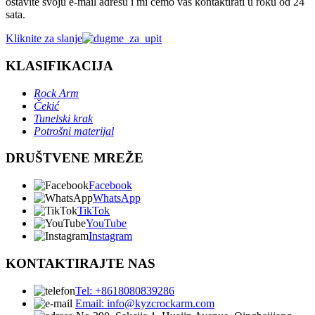
ostavite svoju e-mail adresu i mi ćemo vas kontaktirati u roku od 24
sata.
Kliknite za slanje
KLASIFIKACIJA
Rock Arm
Čekić
Tunelski krak
Potrošni materijal
DRUŠTVENE MREŽE
Facebook
WhatsApp
TikTok
YouTube
Instagram
KONTAKTIRAJTE NAS
Tel: +8618080839286
Email: info@kyzcrockarm.com