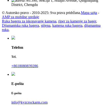
No.390, Sekcija 1, Huajin Avenue, Qingbaijiang
District, Chengdu
© Autorsko pravo - 2010-2025: Sva prava pridržana.
Mapa sajta
-
AMP za mobilne uređaje
Ruka bagera za iskopavanje kamena
,
riper za kamenje za bager
,
Dijamantska ruka bagera
,
stijena
,
kamena ruka bagera
,
dijamantna
ruka
,
Telefon
Tel.
+8618080839286
E-pošta
E-pošta
info@kyzcrockarm.com