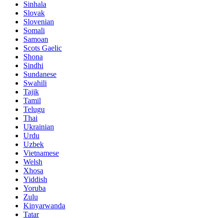
Sinhala
Slovak
Slovenian
Somali
Samoan
Scots Gaelic
Shona
Sindhi
Sundanese
Swahili
Tajik
Tamil
Telugu
Thai
Ukrainian
Urdu
Uzbek
Vietnamese
Welsh
Xhosa
Yiddish
Yoruba
Zulu
Kinyarwanda
Tatar