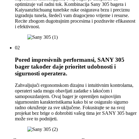
optimizuje vaš radni tok. Kombinacija Sany 305 bagera i
Kaiyuanzhichuang tunelske ruke osigurava brzu i preciznu
izgradnju tunela, štedeći vam dragocjeno vrijeme i resurse.
Recite zbogom dugotrajnim procesima i pozdravite efikasnost
i efektivnost.
02
Pored impresivnih performansi, SANY 305
bager također daje prioritet udobnosti i
sigurnosti operatera.
Zahvaljujući ergonomskom dizajnu i intuitivnim kontrolama,
operateri sada mogu obavljati zadatke s lakoćom i
samopouzdanjem. Ovaj bager je opremljen najnovijim
sigurnosnim karakteristikama kako bi se osiguralo sigurno
radno okruženje za sve uključene. Fokusirajte se na svoj
projekat bez brige o dobrobiti vašeg tima jer SANY 305 bager
može sve to podnijeti.