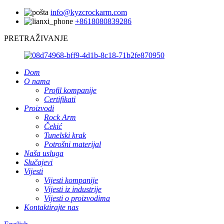
info@kyzcrockarm.com
+8618080839286
PRETRAŽIVANJE
Dom
O nama
Profil kompanije
Certifikati
Proizvodi
Rock Arm
Čekić
Tunelski krak
Potrošni materijal
Naša usluga
Slučajevi
Vijesti
Vijesti kompanije
Vijesti iz industrije
Vijesti o proizvodima
Kontaktirajte nas