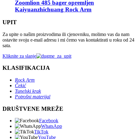
Zoomlion 485 bager opremljen
Kaiyuanzhichuang Rock Arm
UPIT
Za upite o našim proizvodima ili cjenovniku, molimo vas da nam
ostavite svoju e-mail adresu i mi ćemo vas kontaktirati u roku od 24
sata.
Kliknite za slanje
KLASIFIKACIJA
Rock Arm
Čekić
Tunelski krak
Potrošni materijal
DRUŠTVENE MREŽE
Facebook
WhatsApp
TikTok
YouTube