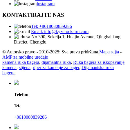
Instagram
KONTAKTIRAJTE NAS
Tel: +8618080839286
Email: info@kyzcrockarm.com
No.390, Sekcija 1, Huajin Avenue, Qingbaijiang
District, Chengdu
© Autorsko pravo - 2010-2025: Sva prava pridržana.
Mapa sajta
-
AMP za mobilne uređaje
kamena ruka bagera
,
dijamantna ruka
,
Ruka bagera za iskopavanje
kamena
,
stijena
,
riper za kamenje za bager
,
Dijamantska ruka
bagera
,
Telefon
Tel.
+8618080839286