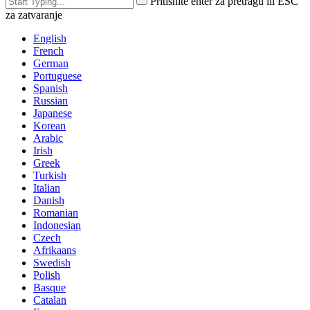
Pritisnite enter za pretragu ili ESC
za zatvaranje
English
French
German
Portuguese
Spanish
Russian
Japanese
Korean
Arabic
Irish
Greek
Turkish
Italian
Danish
Romanian
Indonesian
Czech
Afrikaans
Swedish
Polish
Basque
Catalan