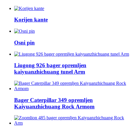
Korijen kante
Osni pin
Liugong 926 bager opremljen
kaiyuanzhichuang tunel Arm
Bager Caterpillar 349 opremljen
Kaiyuanzhichuang Rock Armom