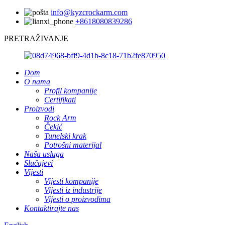
info@kyzcrockarm.com
+8618080839286
PRETRAŽIVANJE
Dom
O nama
Profil kompanije
Certifikati
Proizvodi
Rock Arm
Čekić
Tunelski krak
Potrošni materijal
Naša usluga
Slučajevi
Vijesti
Vijesti kompanije
Vijesti iz industrije
Vijesti o proizvodima
Kontaktirajte nas