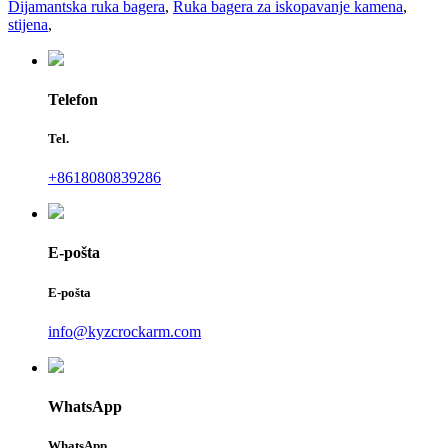
Dijamantska ruka bagera
,
Ruka bagera za iskopavanje kamena
,
stijena
,
Telefon
Tel.
+8618080839286
E-pošta
E-pošta
info@kyzcrockarm.com
WhatsApp
WhatsApp