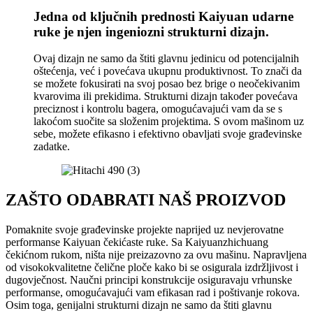
Jedna od ključnih prednosti Kaiyuan udarne
ruke je njen ingeniozni strukturni dizajn.
Ovaj dizajn ne samo da štiti glavnu jedinicu od potencijalnih
oštećenja, već i povećava ukupnu produktivnost. To znači da
se možete fokusirati na svoj posao bez brige o neočekivanim
kvarovima ili prekidima. Strukturni dizajn također povećava
preciznost i kontrolu bagera, omogućavajući vam da se s
lakoćom suočite sa složenim projektima. S ovom mašinom uz
sebe, možete efikasno i efektivno obavljati svoje građevinske
zadatke.
ZAŠTO ODABRATI NAŠ PROIZVOD
Pomaknite svoje građevinske projekte naprijed uz nevjerovatne
performanse Kaiyuan čekićaste ruke. Sa Kaiyuanzhichuang
čekićnom rukom, ništa nije preizazovno za ovu mašinu. Napravljena
od visokokvalitetne čelične ploče kako bi se osigurala izdržljivost i
dugovječnost. Naučni principi konstrukcije osiguravaju vrhunske
performanse, omogućavajući vam efikasan rad i poštivanje rokova.
Osim toga, genijalni strukturni dizajn ne samo da štiti glavnu