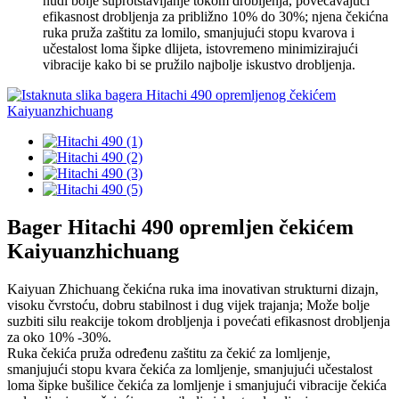
nudi bolje suprotstavljanje tokom drobljenja, povećavajući
efikasnost drobljenja za približno 10% do 30%; njena čekićna
ruka pruža zaštitu za lomilo, smanjujući stopu kvarova i
učestalost loma šipke dlijeta, istovremeno minimizirajući
vibracije kako bi se pružilo najbolje iskustvo drobljenja.
Bager Hitachi 490 opremljen čekićem
Kaiyuanzhichuang
Kaiyuan Zhichuang čekićna ruka ima inovativan strukturni dizajn,
visoku čvrstoću, dobru stabilnost i dug vijek trajanja; Može bolje
suzbiti silu reakcije tokom drobljenja i povećati efikasnost drobljenja
za oko 10% -30%.
Ruka čekića pruža određenu zaštitu za čekić za lomljenje,
smanjujući stopu kvara čekića za lomljenje, smanjujući učestalost
loma šipke bušilice čekića za lomljenje i smanjujući vibracije čekića