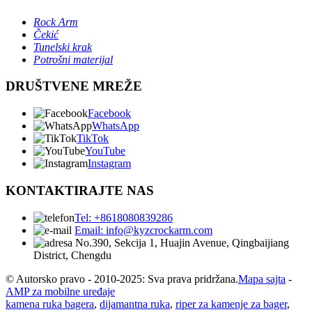
Rock Arm
Čekić
Tunelski krak
Potrošni materijal
DRUŠTVENE MREŽE
Facebook
WhatsApp
TikTok
YouTube
Instagram
KONTAKTIRAJTE NAS
Tel: +8618080839286
Email: info@kyzcrockarm.com
No.390, Sekcija 1, Huajin Avenue, Qingbaijiang
District, Chengdu
© Autorsko pravo - 2010-2025: Sva prava pridržana.
Mapa sajta
-
AMP za mobilne uređaje
kamena ruka bagera
,
dijamantna ruka
,
riper za kamenje za bager
,