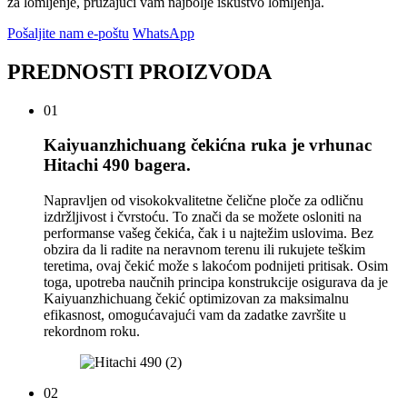
za lomljenje, pružajući vam najbolje iskustvo lomljenja.
Pošaljite nam e-poštu
WhatsApp
PREDNOSTI PROIZVODA
01
Kaiyuanzhichuang čekićna ruka je vrhunac
Hitachi 490 bagera.
Napravljen od visokokvalitetne čelične ploče za odličnu
izdržljivost i čvrstoću. To znači da se možete osloniti na
performanse vašeg čekića, čak i u najtežim uslovima. Bez
obzira da li radite na neravnom terenu ili rukujete teškim
teretima, ovaj čekić može s lakoćom podnijeti pritisak. Osim
toga, upotreba naučnih principa konstrukcije osigurava da je
Kaiyuanzhichuang čekić optimizovan za maksimalnu
efikasnost, omogućavajući vam da zadatke završite u
rekordnom roku.
02