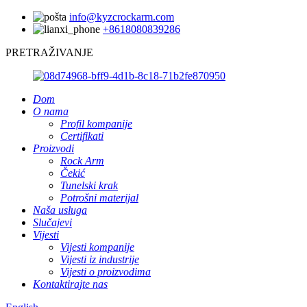
info@kyzcrockarm.com
+8618080839286
PRETRAŽIVANJE
Dom
O nama
Profil kompanije
Certifikati
Proizvodi
Rock Arm
Čekić
Tunelski krak
Potrošni materijal
Naša usluga
Slučajevi
Vijesti
Vijesti kompanije
Vijesti iz industrije
Vijesti o proizvodima
Kontaktirajte nas