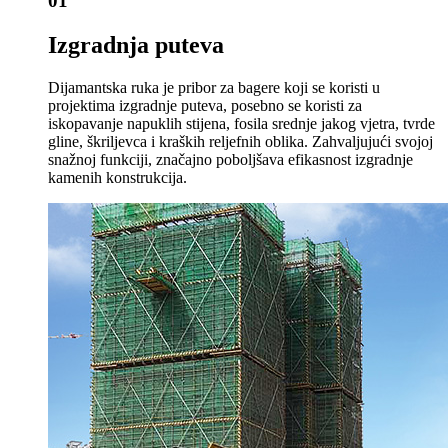
01
Izgradnja puteva
Dijamantska ruka je pribor za bagere koji se koristi u
projektima izgradnje puteva, posebno se koristi za
iskopavanje napuklih stijena, fosila srednje jakog vjetra, tvrde
gline, škriljevca i kraških reljefnih oblika. Zahvaljujući svojoj
snažnoj funkciji, značajno poboljšava efikasnost izgradnje
kamenih konstrukcija.