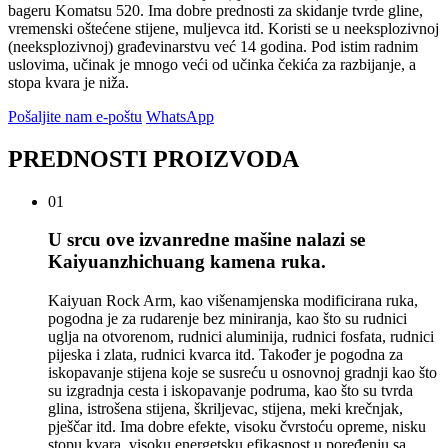
bageru Komatsu 520. Ima dobre prednosti za skidanje tvrde gline,
vremenski oštećene stijene, muljevca itd. Koristi se u neeksplozivnoj
(neeksplozivnoj) građevinarstvu već 14 godina. Pod istim radnim
uslovima, učinak je mnogo veći od učinka čekića za razbijanje, a
stopa kvara je niža.
Pošaljite nam e-poštu
WhatsApp
PREDNOSTI PROIZVODA
01
U srcu ove izvanredne mašine nalazi se
Kaiyuanzhichuang kamena ruka.
Kaiyuan Rock Arm, kao višenamjenska modificirana ruka,
pogodna je za rudarenje bez miniranja, kao što su rudnici
uglja na otvorenom, rudnici aluminija, rudnici fosfata, rudnici
pijeska i zlata, rudnici kvarca itd. Također je pogodna za
iskopavanje stijena koje se susreću u osnovnoj gradnji kao što
su izgradnja cesta i iskopavanje podruma, kao što su tvrda
glina, istrošena stijena, škriljevac, stijena, meki krečnjak,
pješčar itd. Ima dobre efekte, visoku čvrstoću opreme, nisku
stopu kvara, visoku energetsku efikasnost u poređenju sa