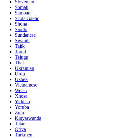
Slovenian
Somali
Samoan
Scots Gaelic
Shona
Sindhi
Sundanese
Swahili
Tajik
Tamil
Telugu
Thai
Ukrainian
Urdu
Uzbek
Vietnamese
Welsh
Xhosa
Yiddish
Yoruba
Zulu
Kinyarwanda
Tatar
Oriya
Turkmen