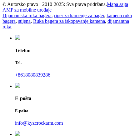
© Autorsko pravo - 2010-2025: Sva prava pridržana.
Mapa sajta
-
AMP za mobilne uređaje
Dijamantska ruka bagera
,
riper za kamenje za bager
,
kamena ruka
bagera
,
stijena
,
Ruka bagera za iskopavanje kamena
,
dijamantna
ruka
,
Telefon
Tel.
+8618080839286
E-pošta
E-pošta
info@kyzcrockarm.com