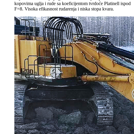
kopovima uglja i rude sa koeficijentom tvrdoće Platinell ispod
F=8. Visoka efikasnost rudarenja i niska stopa kvara.