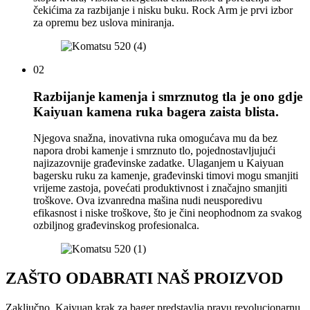
čekićima za razbijanje i nisku buku. Rock Arm je prvi izbor
za opremu bez uslova miniranja.
02
Razbijanje kamenja i smrznutog tla je ono gdje
Kaiyuan kamena ruka bagera zaista blista.
Njegova snažna, inovativna ruka omogućava mu da bez
napora drobi kamenje i smrznuto tlo, pojednostavljujući
najizazovnije građevinske zadatke. Ulaganjem u Kaiyuan
bagersku ruku za kamenje, građevinski timovi mogu smanjiti
vrijeme zastoja, povećati produktivnost i značajno smanjiti
troškove. Ova izvanredna mašina nudi neusporedivu
efikasnost i niske troškove, što je čini neophodnom za svakog
ozbiljnog građevinskog profesionalca.
ZAŠTO ODABRATI NAŠ PROIZVOD
Zaključno, Kaiyuan krak za bager predstavlja pravu revolucionarnu