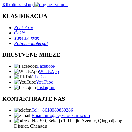
Kliknite za slanje
KLASIFIKACIJA
Rock Arm
Čekić
Tunelski krak
Potrošni materijal
DRUŠTVENE MREŽE
Facebook
WhatsApp
TikTok
YouTube
Instagram
KONTAKTIRAJTE NAS
Tel: +8618080839286
Email: info@kyzcrockarm.com
No.390, Sekcija 1, Huajin Avenue, Qingbaijiang
District, Chengdu