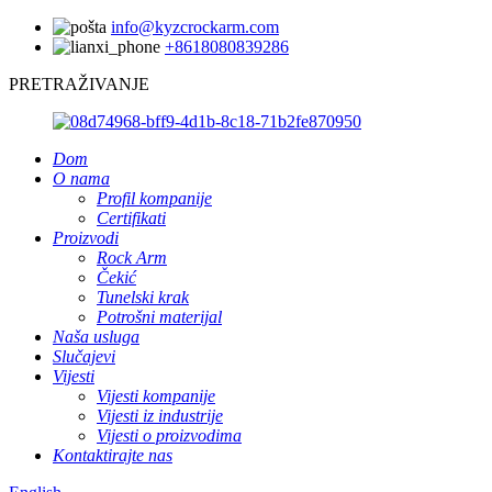
info@kyzcrockarm.com
+8618080839286
PRETRAŽIVANJE
Dom
O nama
Profil kompanije
Certifikati
Proizvodi
Rock Arm
Čekić
Tunelski krak
Potrošni materijal
Naša usluga
Slučajevi
Vijesti
Vijesti kompanije
Vijesti iz industrije
Vijesti o proizvodima
Kontaktirajte nas