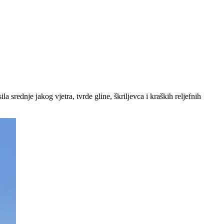
a srednje jakog vjetra, tvrde gline, škriljevca i kraških reljefnih