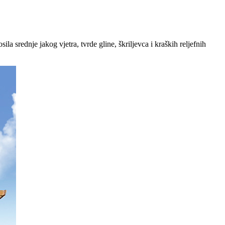
la srednje jakog vjetra, tvrde gline, škriljevca i kraških reljefnih