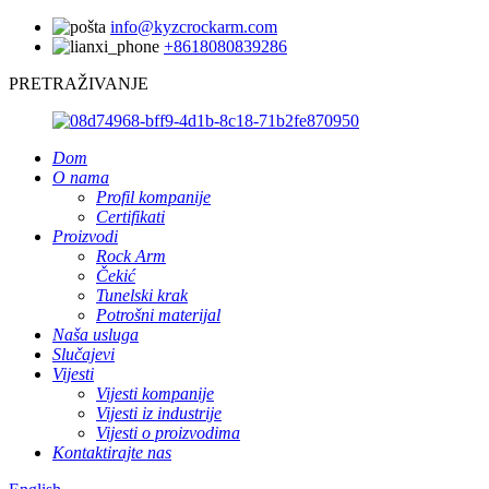
info@kyzcrockarm.com
+8618080839286
PRETRAŽIVANJE
Dom
O nama
Profil kompanije
Certifikati
Proizvodi
Rock Arm
Čekić
Tunelski krak
Potrošni materijal
Naša usluga
Slučajevi
Vijesti
Vijesti kompanije
Vijesti iz industrije
Vijesti o proizvodima
Kontaktirajte nas