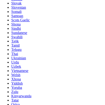
Slovak
Slovenian
Somali
Samoan
Scots Gaelic
Shona
Sindhi
Sundanese
Swahili
Tajik
Tamil
Telugu
Thai
Ukrainian
Urdu
Uzbek
Vietnamese
Welsh
Xhosa
Yiddish
Yoruba
Zulu
Kinyarwanda
Tatar
Oriya