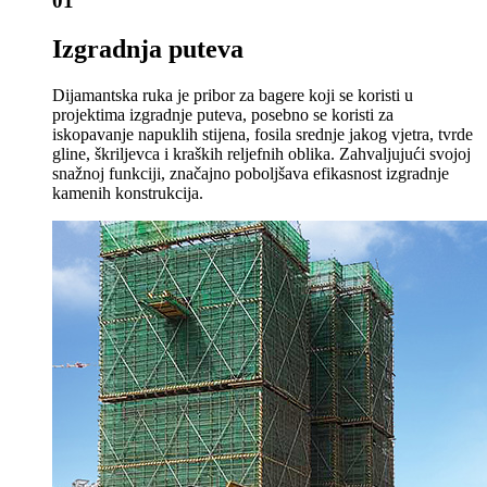
01
Izgradnja puteva
Dijamantska ruka je pribor za bagere koji se koristi u
projektima izgradnje puteva, posebno se koristi za
iskopavanje napuklih stijena, fosila srednje jakog vjetra, tvrde
gline, škriljevca i kraških reljefnih oblika. Zahvaljujući svojoj
snažnoj funkciji, značajno poboljšava efikasnost izgradnje
kamenih konstrukcija.