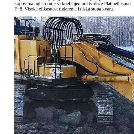
kopovima uglja i rude sa koeficijentom tvrdoće Platinell ispod
F=8. Visoka efikasnost rudarenja i niska stopa kvara.