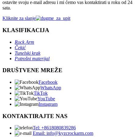
ostavite svoju e-mail adresu i mi ćemo vas kontaktirati u roku od 24
sata.
Kliknite za slanje
KLASIFIKACIJA
Rock Arm
Čekić
Tunelski krak
Potrošni materijal
DRUŠTVENE MREŽE
Facebook
WhatsApp
TikTok
YouTube
Instagram
KONTAKTIRAJTE NAS
Tel: +8618080839286
Email: info@kyzcrockarm.com