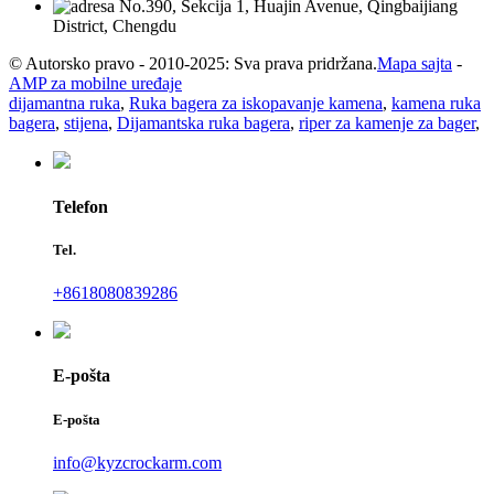
No.390, Sekcija 1, Huajin Avenue, Qingbaijiang
District, Chengdu
© Autorsko pravo - 2010-2025: Sva prava pridržana.
Mapa sajta
-
AMP za mobilne uređaje
dijamantna ruka
,
Ruka bagera za iskopavanje kamena
,
kamena ruka
bagera
,
stijena
,
Dijamantska ruka bagera
,
riper za kamenje za bager
,
Telefon
Tel.
+8618080839286
E-pošta
E-pošta
info@kyzcrockarm.com