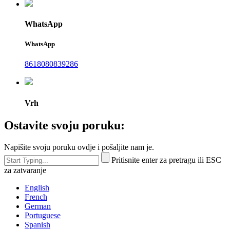
WhatsApp
WhatsApp
8618080839286
Vrh
Ostavite svoju poruku:
Napišite svoju poruku ovdje i pošaljite nam je.
Pritisnite enter za pretragu ili ESC
za zatvaranje
English
French
German
Portuguese
Spanish