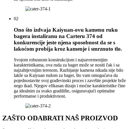
02
Ono što izdvaja Kaiyuan-ovu kamenu ruku
bagera instaliranu na Carteru 374 od
konkurencije jeste njena sposobnost da se s
lakoćom probija kroz kamenje i smrznuto tlo.
Svojom robusnom konstrukcijom i najsavremenijim
karakteristikama, ova ruda za bager može se nositi čak i sa
najzahtjevnijim terenom. Razbijanje kamena nikada nije bilo
lakše sa Kaiyuan rudom za bager, što vam omogućava da
pojednostavite svoj građevinski proces i završite projekte brže
nego ikad. Njegov efikasan dizajn i moćne karakteristike čine
ga idealnim za svako gradilište, osiguravajući optimalne
performanse i produktivnost.
ZAŠTO ODABRATI NAŠ PROIZVOD