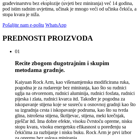
građevinarstvu bez eksplozije (uvjeti bez miniranja) već 14 godina,
pod istim radnim uvjetima, učinak je mnogo veći od učinka čekića, a
stopa kvara je niža.
Pošaljite nam e-poštu
WhatsApp
PREDNOSTI PROIZVODA
01
Recite zbogom dugotrajnim i skupim
metodama gradnje.
Kaiyuan Rock Arm, kao višenamjenska modificirana ruka,
pogodna je za rudarenje bez miniranja, kao što su rudnici
uglja na otvorenom, rudnici aluminija, rudnici fosfata, rudnici
pijeska i zlata, rudnici kvarca itd. Također je pogodna za
iskopavanje stijena koje se susreću u osnovnoj gradnji kao što
su izgradnja cesta i iskopavanje podruma, kao što su tvrda
glina, istrošena stijena, škriljevac, stijena, meki krečnjak,
pješčar itd. Ima dobre efekte, visoku čvrstoću opreme, nisku
stopu kvara, visoku energetsku efikasnost u poređenju sa
čekićima za razbijanje i nisku buku. Rock Arm je prvi izbor
za opremu bez uslova miniranja.